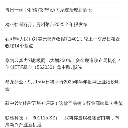
每日一词 | 化{债}攻{坚}迈向系统治理新阶段
稳<健>前{行}，贵州茅台2025半年报发布
在<岸>人民币对美元夜盘收报7.1401，较上一交易日夜盘
收涨14个基点
华为云算力?规;模同比大增250%！资金迎逢跌布局机会？
信创ETF基金（562030）盘中跌超2%
盘龙药业：9月1<0>日将举行2025年半年度网上业绩说明
会
获中?汽测评“五星+”评级！这款产品树立行业高端重卡典范
联检科技（—301115.SZ）：深耕存量房检测窗口期，布
局新兴产业新机遇