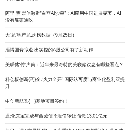
阿里‘蔡’崇信激辩“白宫AI沙皇”：AI应用中国进展显著，AI
没有赢家通吃
大‘龙’地产龙,虎榜数据（9月25日）
淄博国资拟退,出实控的A股公司有了新动作
美联储‘传’声筒：近年来最奇特的美联储议息有哪些看点？
科创板创新{药}企.“火力全开” 国际认可度与商业化盈利双提
升
中创新航又{一}基地项目签约！
通:化东宝完成与西藏信托股份转让 价款13.01亿元