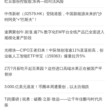
红豆股份控股股;东再—陷司法风险
中伟新材（;02579.HK）登陆港股，中国新能源未来的“沙
特阿美”+“巴斯夫”！
速腾聚创午.前涨.逾7% 数字化EM平台全线产品已全面进入
规模化量产阶段
光模块—C!PO王者归来！中际旭创涨逾11%直逼前高，创
业板人工智能ETF华宝（159363）爆量拉升5%
2万?月薪吃不起百果园？这些进口高端水果正在被国产平
替掉
3:000.亿美元蒸发！币圈本周遭重创，以太坊领跌
T{8}重磅 | 祝勇：破圈·立新·致远——让千年佳酿与时代共
振