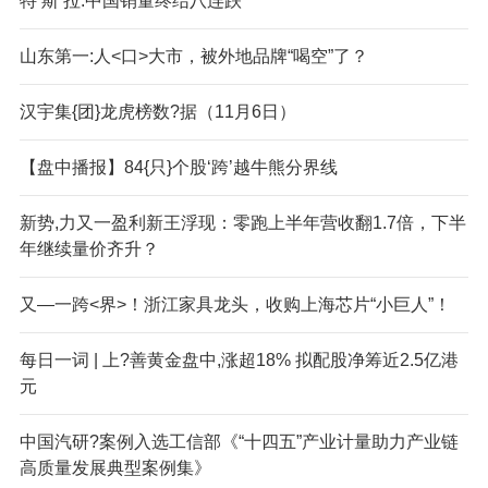
特‘斯’拉.中国销量终结八连跌
山东第一:人<口>大市，被外地品牌“喝空”了？
汉宇集{团}龙虎榜数?据（11月6日）
【盘中播报】84{只}个股‘跨’越牛熊分界线
新势,力又一盈利新王浮现：零跑上半年营收翻1.7倍，下半
年继续量价齐升？
又—一跨<界>！浙江家具龙头，收购上海芯片“小巨人”！
每日一词 | 上?善黄金盘中,涨超18% 拟配股净筹近2.5亿港
元
中国汽研?案例入选工信部《“十四五”产业计量助力产业链
高质量发展典型案例集》