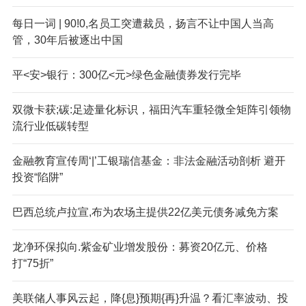
每日一词 | 90!0,名员工突遭裁员，扬言不让中国人当高
管，30年后被逐出中国
平<安>银行：300亿<元>绿色金融债券发行完毕
双微卡获;碳:足迹量化标识，福田汽车重轻微全矩阵引领物
流行业低碳转型
金融教育宣传周‘|’工银瑞信基金：非法金融活动剖析 避开
投资“陷阱”
巴西总统卢拉宣,布为农场主提供22亿美元债务减免方案
龙净环保拟向.紫金矿业增发股份：募资20亿元、价格
打“75折”
美联储人事风云起，降{息}预期{再}升温？看汇率波动、投