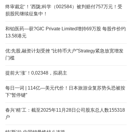
终审裁定‘！’西陇;科学（002584）被判赔付757万元！受
损股民继续征集中！
和铂医药—获?GIC Private Limited增持69万股 每股作价约
13.58港元
优:先股,融资计划受挫 “比特币大户”Strategy紧急放宽增发
门槛
提前大‘涨’！0,02348，拟易主
每日一词 | 114亿—美元代价！日本旅游业复苏势头恐被按
下“暂停键”
春兴‘精’工：截至2025年11月28日公司股东总人数155318
户