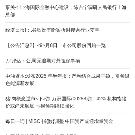
事关<上>海国际金融中心建设，陈吉宁调研人民银行上海
总部
经济日报!：,谷歌反垄断案折射搜索行业变革
【公告汇总?】<9>月8日上市公司股份回购一览
万!邦达：公,司无逾期对外担保事项
中油资本;发布2025:年半年报：产融结合成果丰硕，引领绿
色能源新发展
猪!肉概念逆市<下>跌 万洲国际(00288)跌1.42% 机构指猪
价或尚未触底 亏损预期继续强化
每日一词 | M!SCI指{数}调整 中国资产或迎增量资金