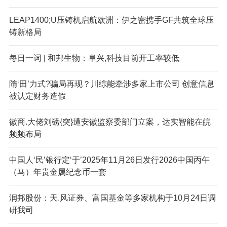
LEAP1400;U压铸机启航欧洲：伊之密携手GF共筑全球压
铸新格局
每日一词 | 和邦生物：阜兴,科技目前开工率较低
隋‘田’力式?骗局再现？川综能牵涉多家上市公司 创意信息
被认定财务造假
徽商.大佬刘磅{突}遭安徽监察委部门立案，达实智能在皖
频频布局
中国人‘民’银行定‘于’2025年11月26日发行2026中国丙午
（马）年贵金属纪念币一套
润邦股份：天.风证券、富国基金等多家机构于10月24日调
研我司