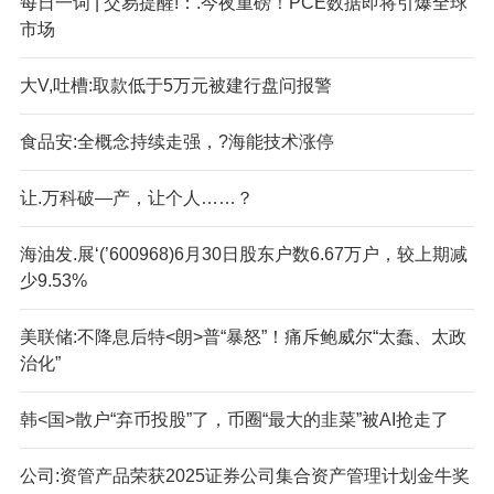
每日一词 | 交易提醒!：.今夜重磅！PCE数据即将引爆全球
市场
大V,吐槽:取款低于5万元被建行盘问报警
食品安:全概念持续走强，?海能技术涨停
让.万科破—产，让个人……？
海油发.展‘(’600968)6月30日股东户数6.67万户，较上期减
少9.53%
美联储:不降息后特<朗>普“暴怒”！痛斥鲍威尔“太蠢、太政
治化”
韩<国>散户“弃币投股”了，币圈“最大的韭菜”被AI抢走了
公司:资管产品荣获2025证券公司集合资产管理计划金牛奖