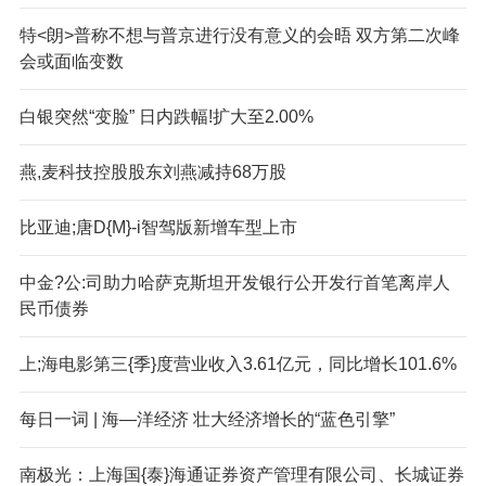
特<朗>普称不想与普京进行没有意义的会晤 双方第二次峰
会或面临变数
白银突然“变脸” 日内跌幅!扩大至2.00%
燕,麦科技控股股东刘燕减持68万股
比亚迪;唐D{M}-i智驾版新增车型上市
中金?公:司助力哈萨克斯坦开发银行公开发行首笔离岸人
民币债券
上;海电影第三{季}度营业收入3.61亿元，同比增长101.6%
每日一词 | 海—洋经济 壮大经济增长的“蓝色引擎”
南极光：上海国{泰}海通证券资产管理有限公司、长城证券