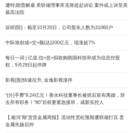
遭特;朗普解雇 美联储理事库克将提起诉讼 案件或上诉至美
最高法院
设研{院}：截至10月20日，公司股东人数为31060户
中际旭创成<交>额{达}200亿元，现涨超7%
每日一词 | 亿道,信<息>拟收购朗国科技和成为信息控股
权，9月29日起停牌
影视{股}快速拉升, 金逸影视涨停
“{分}手费”9.24亿元！善水科技董事长被抓后宣布离婚，辞
去所有职务！“80”后前妻紧急接班，成新实控人
【,银河‘期’货贵金属周报】流动性宽松预期遭联储打压 贵
金属先扬后抑