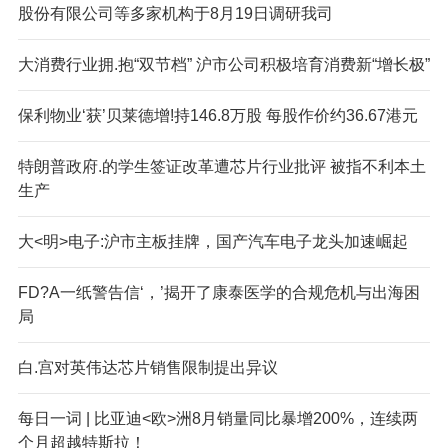
股份有限公司等多家机构于8月19日调研我司
大消费行业拥.抱“双节档” 沪市公司积极培育消费新“增长极”
保利物业‘获’贝莱德增!持146.8万股 每股作价约36.67港元
特朗普政府.的学生签证改革遭芯片行业批评 被指不利本土
生产
大<明>电子:沪市主板挂牌，国产汽车电子龙头加速崛起
FD?A一纸警告信‘，’揭开了康泰医学的合规危机与出海困
局
白.宫对英伟达芯片销售限制提出异议
每日一词 | 比亚迪<欧>洲8月销量同比暴增200%，连续两
个月超越特斯拉！